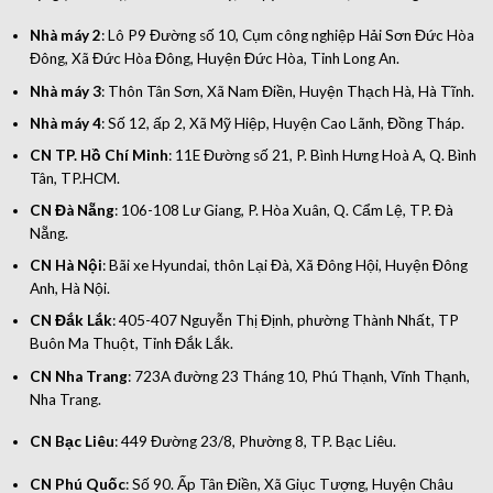
Nhà máy 2
: Lô P9 Đường số 10, Cụm công nghiệp Hải Sơn Đức Hòa
Đông, Xã Đức Hòa Đông, Huyện Đức Hòa, Tỉnh Long An.
Nhà máy 3
: Thôn Tân Sơn, Xã Nam Điền, Huyện Thạch Hà, Hà Tĩnh.
Nhà máy 4
: Số 12, ấp 2, Xã Mỹ Hiệp, Huyện Cao Lãnh, Đồng Tháp.
CN TP. Hồ Chí Minh
: 11E Đường số 21, P. Bình Hưng Hoà A, Q. Bình
Tân, TP.HCM.
CN Đà Nẵng
: 106-108 Lư Giang, P. Hòa Xuân, Q. Cẩm Lệ, TP. Đà
Nẵng.
CN Hà Nội
: Bãi xe Hyundai, thôn Lại Đà, Xã Đông Hội, Huyện Đông
Anh, Hà Nội.
CN Đắk Lắk
: 405-407 Nguyễn Thị Định, phường Thành Nhất, TP
Buôn Ma Thuột, Tỉnh Đắk Lắk.
CN Nha Trang
: 723A đường 23 Tháng 10, Phú Thạnh, Vĩnh Thạnh,
Nha Trang.
CN Bạc Liêu
: 449 Đường 23/8, Phường 8, TP. Bạc Liêu.
CN Phú Quốc
: Số 90. Ấp Tân Điền, Xã Giục Tượng, Huyện Châu