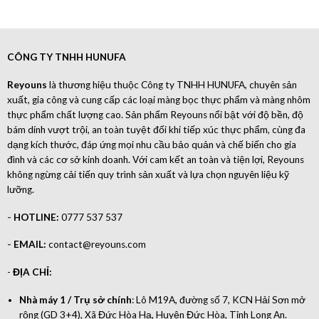
CÔNG TY TNHH HUNUFA
Reyouns
là thương hiệu thuộc Công ty TNHH HUNUFA, chuyên sản
xuất, gia công và cung cấp các loại màng bọc thực phẩm và màng nhôm
thực phẩm chất lượng cao. Sản phẩm Reyouns nổi bật với độ bền, độ
bám dính vượt trội, an toàn tuyệt đối khi tiếp xúc thực phẩm, cùng đa
dạng kích thước, đáp ứng mọi nhu cầu bảo quản và chế biến cho gia
đình và các cơ sở kinh doanh. Với cam kết an toàn và tiện lợi, Reyouns
không ngừng cải tiến quy trình sản xuất và lựa chọn nguyên liệu kỹ
lưỡng.
-
HOTLINE:
0777 537 537
-
EMAIL:
contact@reyouns.com
-
ĐỊA CHỈ:
Nhà máy 1 / Trụ sở chính
: Lô M19A, đường số 7, KCN Hải Sơn mở
rộng (GD 3+4), Xã Đức Hòa Hạ, Huyện Đức Hòa, Tỉnh Long An.