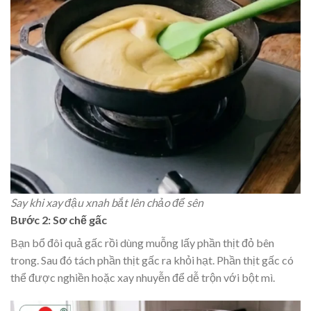
Say khi xay đậu xnah bắt lên chảo để sên
Bước 2: Sơ chế gấc
Bạn bổ đôi quả gấc rồi dùng muỗng lấy phần thịt đỏ bên
trong. Sau đó tách phần thịt gấc ra khỏi hạt. Phần thịt gấc có
thể được nghiền hoặc xay nhuyễn để dễ trộn với bột mì.