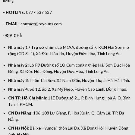
lưỡng.
-
HOTLINE:
0777 537 537
-
EMAIL:
contact@reyouns.com
-
ĐỊA CHỈ:
Nhà máy 1 / Trụ sở chính
: Lô M19A, đường số 7, KCN Hải Sơn mở
rộng (GD 3+4), Xã Đức Hòa Hạ, Huyện Đức Hòa, Tỉnh Long An.
Nhà máy 2
: Lô P9 Đường số 10, Cụm công nghiệp Hải Sơn Đức Hòa
Đông, Xã Đức Hòa Đông, Huyện Đức Hòa, Tỉnh Long An.
Nhà máy 3
: Thôn Tân Sơn, Xã Nam Điền, Huyện Thạch Hà, Hà Tĩnh.
Nhà máy 4
: Số 12, ấp 2, Xã Mỹ Hiệp, Huyện Cao Lãnh, Đồng Tháp.
CN TP. Hồ Chí Minh
: 11E Đường số 21, P. Bình Hưng Hoà A, Q. Bình
Tân, TP.HCM.
CN Đà Nẵng
: 106-108 Lư Giang, P. Hòa Xuân, Q. Cẩm Lệ, TP. Đà
Nẵng.
CN Hà Nội
: Bãi xe Hyundai, thôn Lại Đà, Xã Đông Hội, Huyện Đông
Anh, Hà Nội.