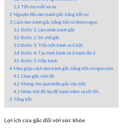
1.3
Tốt cho mắt và da
2
Nguyên liệu làm bánh gấc bằng bột mì
3
Cách làm bánh gấc bằng bột mì thơm ngon
3.1
Bước 1: Làm nhân bánh gấc
3.2
Bước 2: Sơ chế gấc
3.3
Bước 3: Trộn bột bánh và ủ bột
3.4
Bước 4: Tạo hình bánh và ủ bánh lần 2
3.5
Bước 5: Hấp bánh
4
Mẹo giúp cách làm bánh gấc bằng bột mì ngon hơn
4.1
Chọn gấc chín đỏ
4.2
Không cho quá nhiều gấc vào bột.
4.3
Nhào bột đủ lâu để bánh mềm và nở tốt.
5
Tổng kết
Lợi ích của gấc đối với sức khỏe