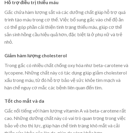
Hỗ trợ điều trị thiếu máu
Gấc chứa hàm lượng sắt và các dưỡng chất giúp hỗ trợ quá
trình tạo máu trong cơ thể. Việc bổ sung gấc vào chế độ ăn
có thể góp phần cải thiện tình trạng thiếu máu, giúp cơ thể
sản sinh hồng cầu hiệu quả hơn, đặc biệt là ở phụ nữ và trẻ
nhỏ.
Giảm hàm lượng cholesterol
Trong gấc có nhiều chất chống oxy hóa như beta-carotene và
lycopene. Những chất này có tác dụng giúp giảm cholesterol
xấu trong máu, từ đó hỗ trợ bảo vệ sức khỏe tim mạch và
hạn chế nguy cơ mắc các bệnh liên quan đến tim.
Tốt cho mắt và da
Gấc nổi tiếng với hàm lượng vitamin A và beta-carotene rất
cao. Những dưỡng chất này có vai trò quan trọng trong việc
bảo vệ cho thị lực, giúp hạn chế tình trạng khô mắt và cải
thiện sức khỏe của làn da, giúp da sáng khỏe hơn.