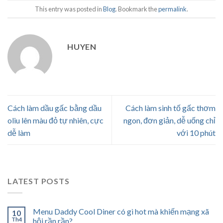
This entry was posted in
Blog
. Bookmark the
permalink
.
HUYEN
Cách làm dầu gấc bằng dầu
Cách làm sinh tố gấc thơm
oliu lên màu đỏ tự nhiên, cực
ngon, đơn giản, dễ uống chỉ
dễ làm
với 10 phút
LATEST POSTS
Menu Daddy Cool Diner có gì hot mà khiến mạng xã
10
Th4
hội rần rần?