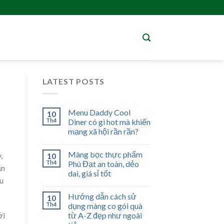
LATEST POSTS
Menu Daddy Cool
10
Th4
Diner có gì hot mà khiến
mạng xã hội rần rần?
Màng bọc thực phẩm
,
10
Th4
Phú Đạt an toàn, dẻo
ần
dai, giá sỉ tốt
ầu
Hướng dẫn cách sử
10
Th4
dụng màng co gói quà
từ A-Z đẹp như ngoài
ới