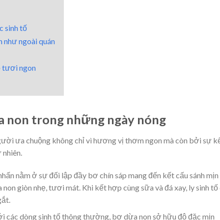
 sinh tố
n như ngoài quán
 tươi ngon
ừa non trong những ngày nóng
gười ưa chuộng không chỉ vì hương vị thơm ngon mà còn bởi sự k
 nhiên.
hấn nằm ở sự đối lập đầy bơ chín sáp mang đến kết cấu sánh mịn
on giòn nhẹ, tươi mát. Khi kết hợp cùng sữa và đá xay, ly sinh tố
gắt.
i các dòng sinh tố thông thường, bơ dừa non sở hữu độ đặc mịn