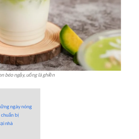
n béo ngậy, uống là ghiền
những ngày nóng
 chuẩn bị
ại nhà