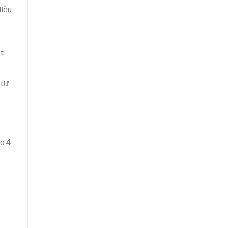
liệu
t
 tự
eo 4