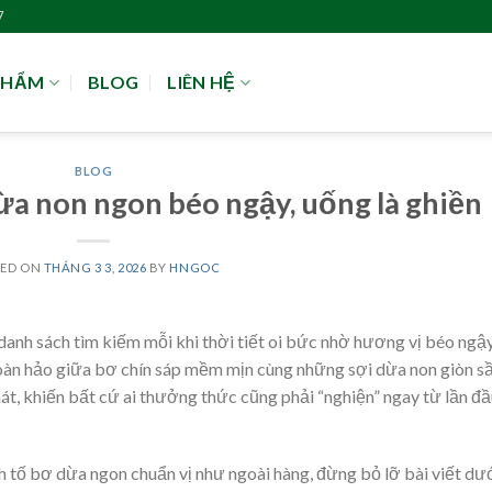
7
PHẨM
BLOG
LIÊN HỆ
BLOG
ừa non ngon béo ngậy, uống là ghiền
TED ON
THÁNG 3 3, 2026
BY
HNGOC
anh sách tìm kiếm mỗi khi thời tiết oi bức nhờ hương vị béo ngậy
oàn hảo giữa bơ chín sáp mềm mịn cùng những sợi dừa non giòn s
át, khiến bất cứ ai thưởng thức cũng phải “nghiện” ngay từ lần đ
h tố bơ dừa ngon chuẩn vị như ngoài hàng, đừng bỏ lỡ bài viết dư