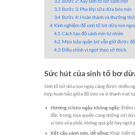
3.2
Bước 2: Xay sinh tố bơ sánh mịn
3.3
Bước 3: Pha lớp sữa dừa béo mịn
3.4
Bước 4: Hoàn thành và thưởng thức
4
Kinh nghiệm để sinh tố bơ dừa non ngo
4.1
Cách tạo độ sánh mịn tự nhiên
4.2
Mẹo bảo quản bơ vẫn giữ được độ
4.3
Điều chỉnh vị ngọt theo sở thích
Sức hút của sinh tố bơ d
Sinh tố bơ dừa non ngày càng được nhiều n
hợp hoàn hảo giữa độ béo và vị thanh mát tự
Hương vị béo ngậy không ngấy:
Điểm n
đặc trưng, hòa quyện cùng những sợi dừa n
vị béo vừa phải, không quá gắt hay ngọt 
Kết cấu sánh mịn, dễ uống:
Khác biệt vớ