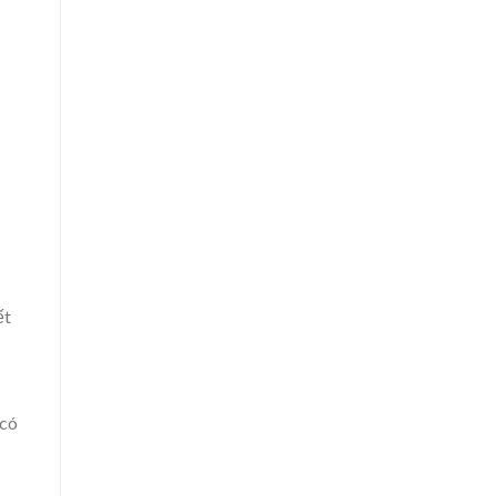
ết
 có