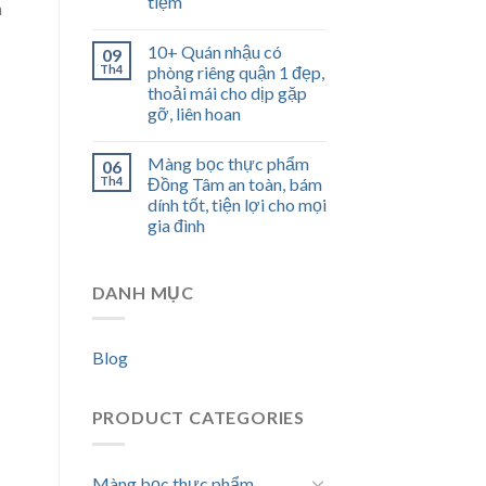
tiệm
n
10+ Quán nhậu có
09
Th4
phòng riêng quận 1 đẹp,
thoải mái cho dịp gặp
gỡ, liên hoan
Màng bọc thực phẩm
06
Th4
Đồng Tâm an toàn, bám
dính tốt, tiện lợi cho mọi
gia đình
DANH MỤC
Blog
PRODUCT CATEGORIES
Màng bọc thực phẩm