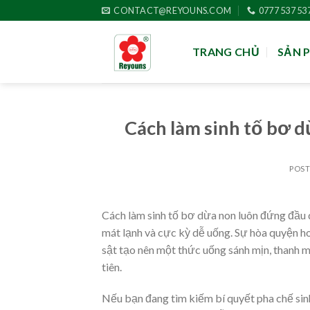
Skip
CONTACT@REYOUNS.COM
0777 537 53
to
content
TRANG CHỦ
SẢN 
Cách làm sinh tố bơ d
POS
Cách làm sinh tố bơ dừa non luôn đứng đầu d
mát lạnh và cực kỳ dễ uống. Sự hòa quyện h
sật tạo nên một thức uống sánh mịn, thanh m
tiên.
Nếu bạn đang tìm kiếm bí quyết pha chế sin