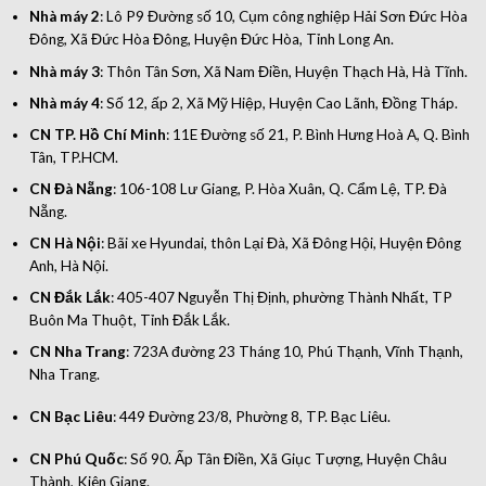
Nhà máy 2
: Lô P9 Đường số 10, Cụm công nghiệp Hải Sơn Đức Hòa
Đông, Xã Đức Hòa Đông, Huyện Đức Hòa, Tỉnh Long An.
Nhà máy 3
: Thôn Tân Sơn, Xã Nam Điền, Huyện Thạch Hà, Hà Tĩnh.
Nhà máy 4
: Số 12, ấp 2, Xã Mỹ Hiệp, Huyện Cao Lãnh, Đồng Tháp.
CN TP. Hồ Chí Minh
: 11E Đường số 21, P. Bình Hưng Hoà A, Q. Bình
Tân, TP.HCM.
CN Đà Nẵng
: 106-108 Lư Giang, P. Hòa Xuân, Q. Cẩm Lệ, TP. Đà
Nẵng.
CN Hà Nội
: Bãi xe Hyundai, thôn Lại Đà, Xã Đông Hội, Huyện Đông
Anh, Hà Nội.
CN Đắk Lắk
: 405-407 Nguyễn Thị Định, phường Thành Nhất, TP
Buôn Ma Thuột, Tỉnh Đắk Lắk.
CN Nha Trang
: 723A đường 23 Tháng 10, Phú Thạnh, Vĩnh Thạnh,
Nha Trang.
CN Bạc Liêu
: 449 Đường 23/8, Phường 8, TP. Bạc Liêu.
CN Phú Quốc
: Số 90. Ấp Tân Điền, Xã Giục Tượng, Huyện Châu
Thành, Kiên Giang.