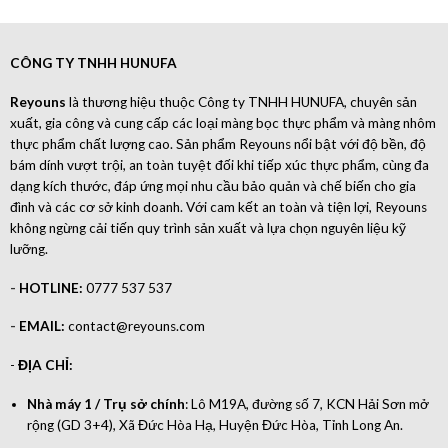
CÔNG TY TNHH HUNUFA
Reyouns
là thương hiệu thuộc Công ty TNHH HUNUFA, chuyên sản
xuất, gia công và cung cấp các loại màng bọc thực phẩm và màng nhôm
thực phẩm chất lượng cao. Sản phẩm Reyouns nổi bật với độ bền, độ
bám dính vượt trội, an toàn tuyệt đối khi tiếp xúc thực phẩm, cùng đa
dạng kích thước, đáp ứng mọi nhu cầu bảo quản và chế biến cho gia
đình và các cơ sở kinh doanh. Với cam kết an toàn và tiện lợi, Reyouns
không ngừng cải tiến quy trình sản xuất và lựa chọn nguyên liệu kỹ
lưỡng.
-
HOTLINE:
0777 537 537
-
EMAIL:
contact@reyouns.com
-
ĐỊA CHỈ:
Nhà máy 1 / Trụ sở chính
: Lô M19A, đường số 7, KCN Hải Sơn mở
rộng (GD 3+4), Xã Đức Hòa Hạ, Huyện Đức Hòa, Tỉnh Long An.