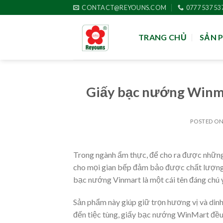
Skip
CONTACT@REYOUNS.COM
0777 537 53
to
content
TRANG CHỦ
SẢN 
Giấy bạc nướng Winmar
POSTED O
Trong ngành ẩm thực, để cho ra được những
cho mọi gian bếp đảm bảo được chất lượng ấ
bạc nướng Vinmart là một cái tên đáng chú ý
Sản phẩm này giúp giữ trọn hương vị và di
đến tiệc tùng, giấy bạc nướng WinMart đều 