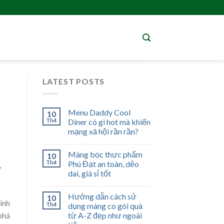
LATEST POSTS
Menu Daddy Cool
10
Th4
Diner có gì hot mà khiến
mạng xã hội rần rần?
Màng bọc thực phẩm
10
Th4
Phú Đạt an toàn, dẻo
y
dai, giá sỉ tốt
Hướng dẫn cách sử
10
ình
Th4
dụng màng co gói quà
từ A-Z đẹp như ngoài
phá