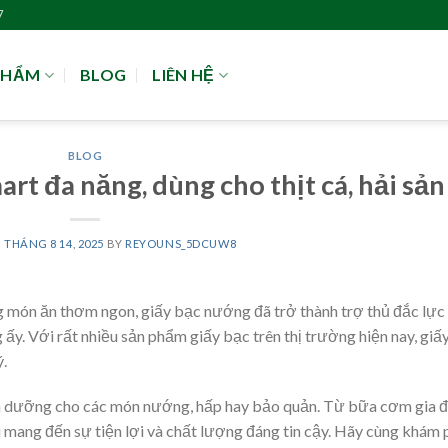
7
PHẨM
BLOG
LIÊN HỆ
BLOG
t đa năng, dùng cho thịt cá, hải sản
N
THÁNG 8 14, 2025
BY
REYOUNS_5DCUW8
 món ăn thơm ngon, giấy bạc nướng đã trở thành trợ thủ đắc lực
y. Với rất nhiều sản phẩm giấy bạc trên thị trường hiện nay, giấ
.
nh dưỡng cho các món nướng, hấp hay bảo quản. Từ bữa cơm gia đ
mang đến sự tiện lợi và chất lượng đáng tin cậy. Hãy cùng khám 