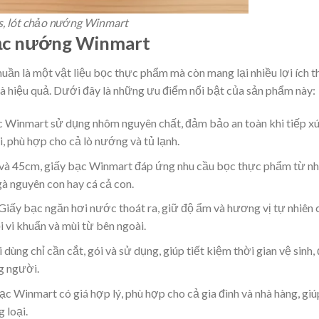
as, lót chảo nướng Winmart
 bạc nướng Winmart
uần là một vật liệu bọc thực phẩm mà còn mang lại nhiều lợi ích t
và hiệu quả. Dưới đây là những ưu điểm nổi bật của sản phẩm này:
c Winmart sử dụng nhôm nguyên chất, đảm bảo an toàn khi tiếp x
, phù hợp cho cả lò nướng và tủ lạnh.
 và 45cm, giấy bạc Winmart đáp ứng nhu cầu bọc thực phẩm từ n
gà nguyên con hay cá cả con.
 Giấy bạc ngăn hơi nước thoát ra, giữ độ ẩm và hương vị tự nhiên 
 vi khuẩn và mùi từ bên ngoài.
 dùng chỉ cần cắt, gói và sử dụng, giúp tiết kiệm thời gian vệ sinh,
g người.
ạc Winmart có giá hợp lý, phù hợp cho cả gia đình và nhà hàng, giú
 loại.