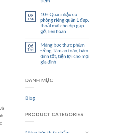
tiệm
10+ Quán nhậu có
09
Th4
phòng riêng quận 1 đẹp,
thoải mái cho dịp gặp
gỡ, liên hoan
Màng bọc thực phẩm
06
Th4
Đồng Tâm an toàn, bám
dính tốt, tiện lợi cho mọi
gia đình
DANH MỤC
Blog
và
PRODUCT CATEGORIES
nh
c
Màng bọc thực phẩm