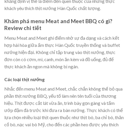
khẳng định vị thế là điểm đến quen thuộc của những thực
khách yêu thích thịt nướng Hàn Quốc chất lượng.
Khám phá menu Meat and Meet BBQ có gì?
Review chi tiết
Menu Meat and Meet ghi điểm nhờ sự đa dạng và cách kết
hợp hài hòa giữa ẩm thực Hàn Quốc truyền thống và buffet
nướng hiện đại. Không chỉ tập trung vào thịt nướng, thực
đơn còn có cơm, mì, canh, món ăn kèm và đồ uống, đủ để
thực khách ăn ngon mà không bị ngán.
Các loại thịt nướng
Nhắc đến menu Meat and Meet, chắc chắn không thể bỏ qua
phần thịt nướng BBQ, yếu tố làm nên tên tuổi của thương
hiệu. Thịt được cắt lát vừa ăn, trình bày gọn gàng và tẩm
ướp đậm đà trước khi đưa ra bàn nướng. Thực khách có thể
lựa chọn nhiều loại thịt quen thuộc như thịt bò, ba chỉ bò, thăn
cổ bò, nạc vai bò Mỹ, cho đến các phần heo được yêu thích