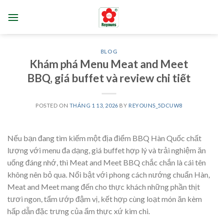
Skip
to
content
BLOG
Khám phá Menu Meat and Meet
BBQ, giá buffet và review chi tiết
POSTED ON
THÁNG 1 13, 2026
BY
REYOUNS_5DCUW8
Nếu bạn đang tìm kiếm một địa điểm BBQ Hàn Quốc chất
lượng với menu đa dạng, giá buffet hợp lý và trải nghiệm ăn
uống đáng nhớ, thì Meat and Meet BBQ chắc chắn là cái tên
không nên bỏ qua. Nổi bật với phong cách nướng chuẩn Hàn,
Meat and Meet mang đến cho thực khách những phần thịt
tươi ngon, tẩm ướp đậm vị, kết hợp cùng loạt món ăn kèm
hấp dẫn đặc trưng của ẩm thực xứ kim chi.