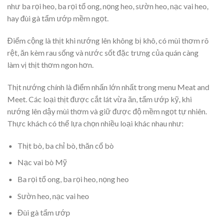
như ba rọi heo, ba rọi tổ ong, nọng heo, sườn heo, nạc vai heo,
hay đùi gà tẩm ướp mềm ngọt.
Điểm cộng là thịt khi nướng lên không bị khô, có mùi thơm rõ
rệt, ăn kèm rau sống và nước sốt đặc trưng của quán càng
làm vị thịt thơm ngon hơn.
Thịt nướng chính là điểm nhấn lớn nhất trong menu Meat and
Meet. Các loại thịt được cắt lát vừa ăn, tẩm ướp kỹ, khi
nướng lên dậy mùi thơm và giữ được độ mềm ngọt tự nhiên.
Thực khách có thể lựa chọn nhiều loại khác nhau như:
Thịt bò, ba chỉ bò, thăn cổ bò
Nạc vai bò Mỹ
Ba rọi tổ ong, ba rọi heo, nọng heo
Sườn heo, nạc vai heo
Đùi gà tẩm ướp