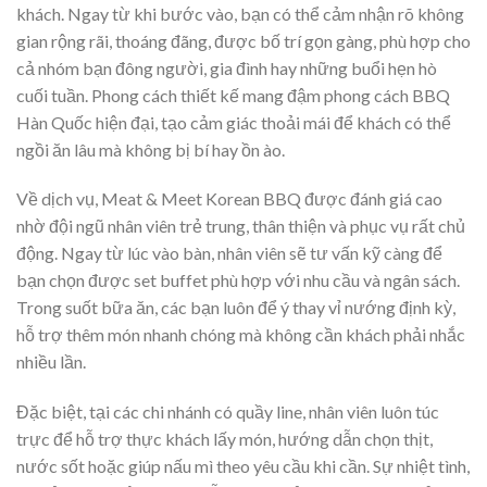
khách. Ngay từ khi bước vào, bạn có thể cảm nhận rõ không
gian rộng rãi, thoáng đãng, được bố trí gọn gàng, phù hợp cho
cả nhóm bạn đông người, gia đình hay những buổi hẹn hò
cuối tuần. Phong cách thiết kế mang đậm phong cách BBQ
Hàn Quốc hiện đại, tạo cảm giác thoải mái để khách có thể
ngồi ăn lâu mà không bị bí hay ồn ào.
Về dịch vụ, Meat & Meet Korean BBQ được đánh giá cao
nhờ đội ngũ nhân viên trẻ trung, thân thiện và phục vụ rất chủ
động. Ngay từ lúc vào bàn, nhân viên sẽ tư vấn kỹ càng để
bạn chọn được set buffet phù hợp với nhu cầu và ngân sách.
Trong suốt bữa ăn, các bạn luôn để ý thay vỉ nướng định kỳ,
hỗ trợ thêm món nhanh chóng mà không cần khách phải nhắc
nhiều lần.
Đặc biệt, tại các chi nhánh có quầy line, nhân viên luôn túc
trực để hỗ trợ thực khách lấy món, hướng dẫn chọn thịt,
nước sốt hoặc giúp nấu mì theo yêu cầu khi cần. Sự nhiệt tình,