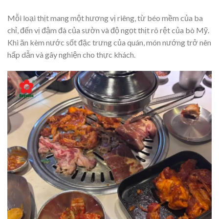
Mỗi loại thịt mang một hương vị riêng, từ béo mềm của ba
chỉ, đến vị đậm đà của sườn và độ ngọt thịt rõ rệt của bò Mỹ.
Khi ăn kèm nước sốt đặc trưng của quán, món nướng trở nên
hấp dẫn và gây nghiện cho thực khách.