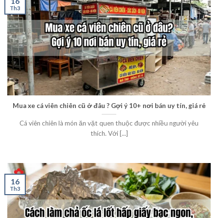
16
Th3
Mua xe cá viên chiên cũ ở đâu ? Gợi ý 10+ nơi bán uy tín, giá rẻ
Cá viên chiên là món ăn vặt quen thuộc được nhiều người yêu
thích. Với [...]
16
Th3