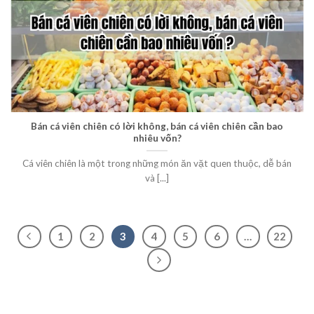
Bán cá viên chiên có lời không, bán cá viên chiên cần bao
nhiêu vốn?
Cá viên chiên là một trong những món ăn vặt quen thuộc, dễ bán
và [...]
1
2
3
4
5
6
…
22