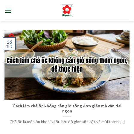
Skip
to
content
16
Th3
Cách làm chả ốc không cần giò sống đơn giản mà vẫn dai
ngon
Chả ốc là món ăn khoái khẩu bởi độ giòn sần sật và mùi thơm [...]