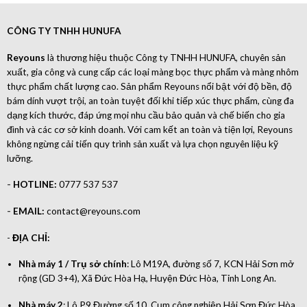
CÔNG TY TNHH HUNUFA
Reyouns
là thương hiệu thuộc Công ty TNHH HUNUFA, chuyên sản
xuất, gia công và cung cấp các loại màng bọc thực phẩm và màng nhôm
thực phẩm chất lượng cao. Sản phẩm Reyouns nổi bật với độ bền, độ
bám dính vượt trội, an toàn tuyệt đối khi tiếp xúc thực phẩm, cùng đa
dạng kích thước, đáp ứng mọi nhu cầu bảo quản và chế biến cho gia
đình và các cơ sở kinh doanh. Với cam kết an toàn và tiện lợi, Reyouns
không ngừng cải tiến quy trình sản xuất và lựa chọn nguyên liệu kỹ
lưỡng.
-
HOTLINE:
0777 537 537
-
EMAIL:
contact@reyouns.com
-
ĐỊA CHỈ:
Nhà máy 1 / Trụ sở chính
: Lô M19A, đường số 7, KCN Hải Sơn mở
rộng (GD 3+4), Xã Đức Hòa Hạ, Huyện Đức Hòa, Tỉnh Long An.
Nhà máy 2
: Lô P9 Đường số 10, Cụm công nghiệp Hải Sơn Đức Hòa