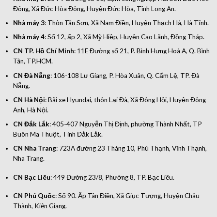
Đông, Xã Đức Hòa Đông, Huyện Đức Hòa, Tỉnh Long An.
Nhà máy 3
: Thôn Tân Sơn, Xã Nam Điền, Huyện Thạch Hà, Hà Tĩnh.
Nhà máy 4
: Số 12, ấp 2, Xã Mỹ Hiệp, Huyện Cao Lãnh, Đồng Tháp.
CN TP. Hồ Chí Minh
: 11E Đường số 21, P. Bình Hưng Hoà A, Q. Bình
Tân, TP.HCM.
CN Đà Nẵng
: 106-108 Lư Giang, P. Hòa Xuân, Q. Cẩm Lệ, TP. Đà
Nẵng.
CN Hà Nội
: Bãi xe Hyundai, thôn Lại Đà, Xã Đông Hội, Huyện Đông
Anh, Hà Nội.
CN Đắk Lắk
: 405-407 Nguyễn Thị Định, phường Thành Nhất, TP
Buôn Ma Thuột, Tỉnh Đắk Lắk.
CN Nha Trang
: 723A đường 23 Tháng 10, Phú Thạnh, Vĩnh Thạnh,
Nha Trang.
CN Bạc Liêu
: 449 Đường 23/8, Phường 8, TP. Bạc Liêu.
CN Phú Quốc
: Số 90. Ấp Tân Điền, Xã Giục Tượng, Huyện Châu
Thành, Kiên Giang.